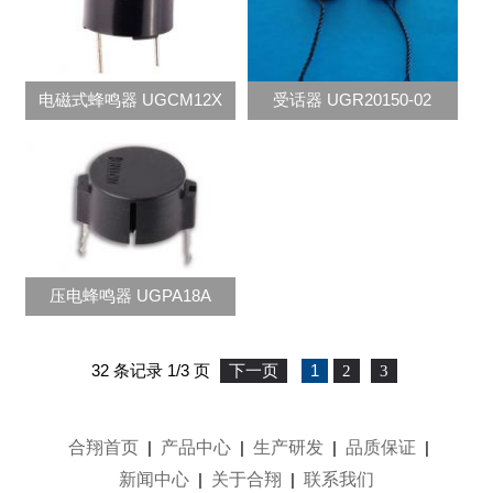
电磁式蜂鸣器 UGCM12X
受话器 UGR20150-02
压电蜂鸣器 UGPA18A
32 条记录 1/3 页
下一页
1
2
3
合翔首页
产品中心
生产研发
品质保证
|
|
|
|
新闻中心
关于合翔
联系我们
|
|